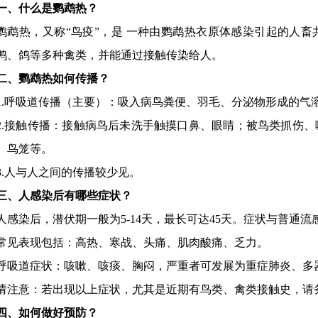
一、什么是鹦鹉热？
鹦鹉热，又称“鸟疫”，是 一种由鹦鹉热衣原体感染引起的人
鸭、鸽等多种禽类，并能通过接触传染给人。
二、鹦鹉热如何传播？
1.呼吸道传播（主要）：吸入病鸟粪便、羽毛、分泌物形成的气
2.接触传播：接触病鸟后未洗手触摸口鼻、眼睛；被鸟类抓伤
、鸟笼等。
3.人与人之间的传播较少见。
三、人感染后有哪些症状？
人感染后，潜伏期一般为5-14天，最长可达45天。症状与普通
常见表现包括：高热、寒战、头痛、肌肉酸痛、乏力。
呼吸道症状：咳嗽、咳痰、胸闷，严重者可发展为重症肺炎、多
请注意：若出现以上症状，尤其是近期有鸟类、禽类接触史，请
四、如何做好预防？