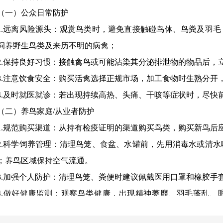
（一）公众日常防护
1.远离风险源头：观赏鸟类时，避免直接触碰鸟体、鸟粪及羽
饲养野生鸟类及来历不明的病禽；
2.保持良好习惯：接触禽鸟或可能沾染其分泌排泄物的物品后，
3.注意饮食安全：购买活禽选择正规市场，加工食物时生熟分开
4.及时就医就诊：若出现持续高热、头痛、干咳等症状时，尽快
（二）养鸟家庭/从业者防护
1.规范购买渠道：从持有检疫证明的渠道购买鸟类，购买新鸟后
2.科学饲养管理：清理鸟笼、食盆、水罐前，先用消毒水或清
；养鸟区域保持空气流通。
3.加强个人防护：清理鸟笼、粪便时建议佩戴医用口罩和橡胶手
4.做好健康监测：观察鸟类健康，出现精神萎靡、羽毛蓬乱、
切勿自行处置。