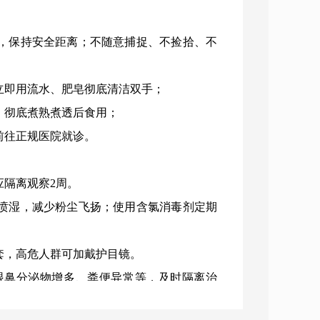
毛，保持安全距离；不随意捕捉、不捡拾、不
立即用流水、肥皂彻底清洁双手；
，彻底煮熟煮透后食用；
前往正规医院就诊。
应隔离观察2周。
水喷湿，减少粉尘飞扬；使用含氯消毒剂定期
套，高危人群可加戴护目镜。
眼鼻分泌物增多、粪便异常等，及时隔离治