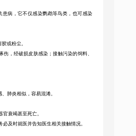
畜共患病，它不仅感染鹦鹉等鸟类，也可感染
溶胶或粉尘。
、啄伤，经破损皮肤感染；接触污染的饲料、
流感、肺炎相似，容易混淆。
器官衰竭甚至死亡。
务必及时就医并告知医生相关接触情况。