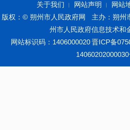
改革委员会牵头，与市能源局以联席会议制度进行协调协
关于我们
网站声明
网站
八、负责全市重要商品总量平衡和宏观调控相关工作
版权：© 朔州市人民政府网 主办：朔州
进出口总量计划并监督执行，根据经济运行情况对进出口
州市人民政府信息技术和
资储备规划，负责组织国家战略物资在本市的收储、动用
网站标识码：1406000020
晋ICP备075
等储备，负责全市应急物资相关的储运设施建设项目管理
1406020200003
九、负责全市社会发展与国民经济发展的政策衔接。
年度计划。参与拟订人口和计划生育、科学技术、教育、
社会事业建设。研究提出促进就业、调整收入分配、完
议。
十、推进全市可持续发展战略。市发展和改革委员会
发展和改革委员会具体负责第一产业、第三产业（不含房
环经济、全社会资源节约和综合利用规划及政策措施；参
调生态建设、资源节约和综合利用的重大问题，综合协调