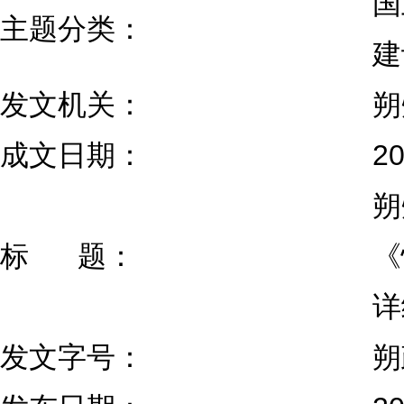
国
主题分类：
建
发文机关：
朔
成文日期：
2
朔
标 题：
《
详
发文字号：
朔