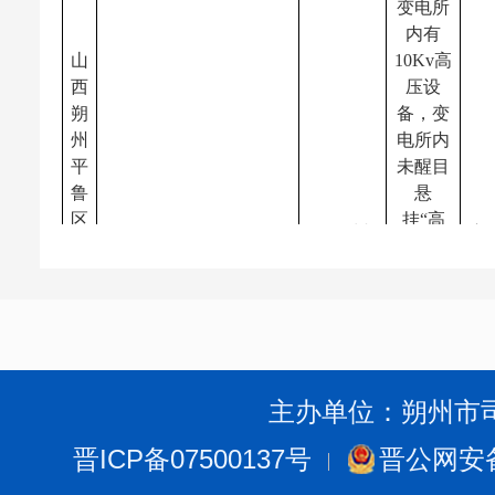
变电所
内有
山
10Kv高
西
压设
朔
备，变
州
电所内
平
未醒目
鲁
悬
区
挂“高
晋
(朔州)
责
茂
压危
煤安罚
限
华
险”警
91140000MA0GT44M6C
〔2025〕
整
下
示牌
综执
改
梨
2.90101
04002号
罚
园
综放工
煤
作面回
业
风顺槽
有
1500米
限
动力电
公
缆遭受