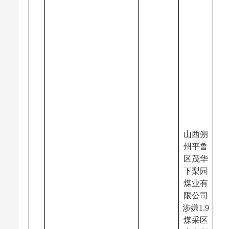
山西朔
州平鲁
区茂华
下梨园
煤业有
限公司
涉嫌
1.9
煤采区